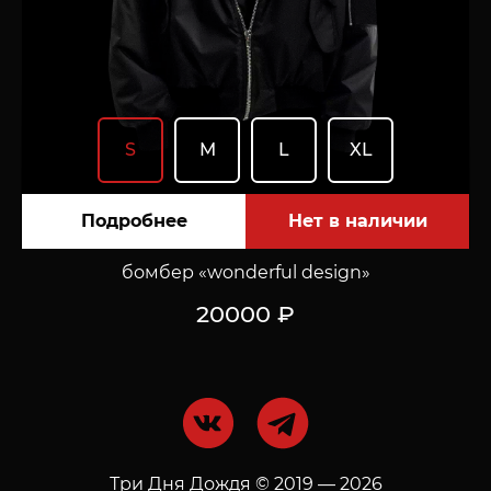
S
M
L
XL
Подробнее
бомбер «wonderful design»
20000 ₽
Три Дня Дождя © 2019 — 2026